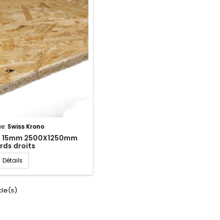
e:
Swiss Krono
3 15mm 2500X1250mm
rds droits
Panneau OSB3 15mm 2500X1250mm bords droits
Détails
cle(s)