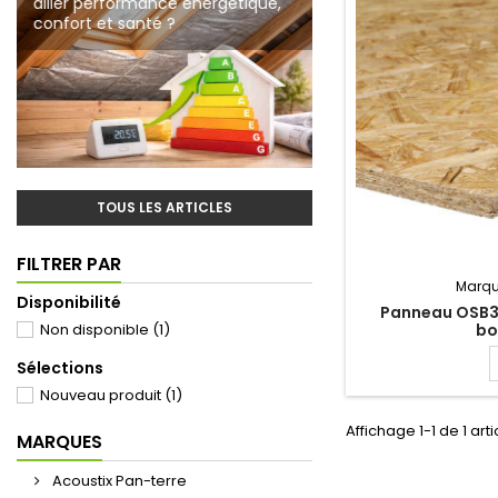
allier performance énergétique,
ossature bois
écologique à Roubaix
confort et santé ?
TOUS LES ARTICLES
FILTRER PAR
Marqu
Disponibilité
Panneau OSB
Non disponible
(1)
bo
Sélections
Nouveau produit
(1)
Affichage 1-1 de 1 arti
MARQUES
Acoustix Pan-terre