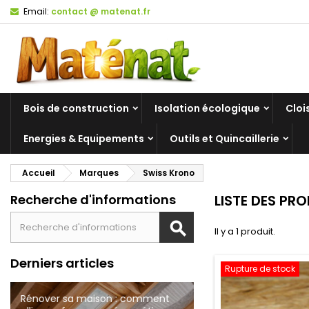
Email:
contact @ matenat.fr
Bois de construction
Isolation écologique
Cloi
Energies & Equipements
Outils et Quincaillerie
Accueil
Marques
Swiss Krono
Recherche d'informations
LISTE DES PR
Il y a 1 produit.
Derniers articles
Rupture de stock
Rénover sa maison : comment
Bâtiments Naturels à Tourcoing
Tout savoir sur les cloisons à
Matériaux de construction