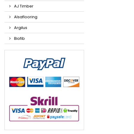
AJ Timber
Alsaflooring
Argilus
Biofib