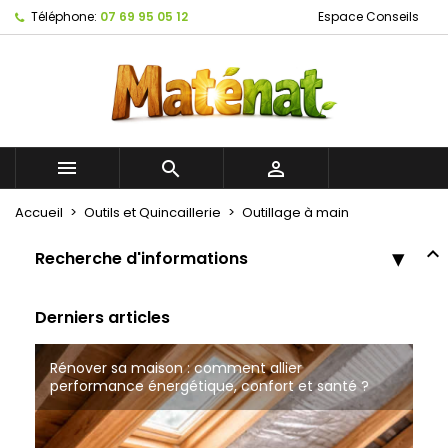
Téléphone:
07 69 95 05 12
Espace Conseils



Accueil
Outils et Quincaillerie
Outillage à main
Recherche d'informations
Derniers articles
Rénover sa maison : comment allier
Bâtiments Naturels à Tourcoing
Tout savoir sur les cloisons à ossature bois
performance énergétique, confort et santé ?
Matériaux de construction écologique à Roubaix