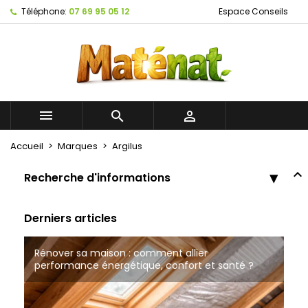
Téléphone:
07 69 95 05 12
Espace Conseils



Accueil
Marques
Argilus
Recherche d'informations
Derniers articles
Rénover sa maison : comment allier
Bâtiments Naturels à Tourcoing
Tout savoir sur les cloisons à ossature bois
performance énergétique, confort et santé ?
Matériaux de construction écologique à Roubaix