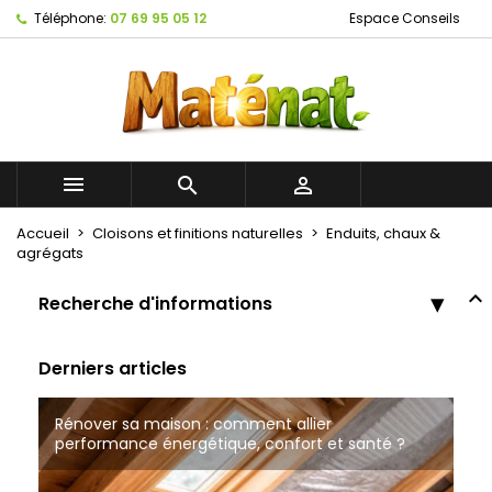
Téléphone:
07 69 95 05 12
Espace Conseils



Accueil
Cloisons et finitions naturelles
Enduits, chaux &
agrégats
Recherche d'informations
Derniers articles
Rénover sa maison : comment allier
Bâtiments Naturels à Tourcoing
Tout savoir sur les cloisons à ossature bois
performance énergétique, confort et santé ?
Matériaux de construction écologique à Roubaix