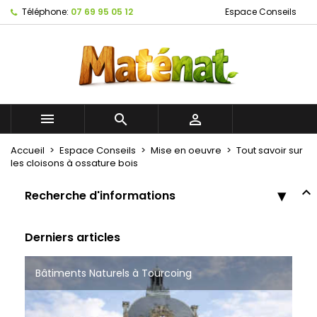
Téléphone:
07 69 95 05 12
Espace Conseils



Accueil
Espace Conseils
Mise en oeuvre
Tout savoir sur
les cloisons à ossature bois
Recherche d'informations
Derniers articles
Bâtiments Naturels à Tourcoing
Matériaux de construction écologique à Roubaix
Rénover sa maison : comment allier
performance énergétique, confort et santé ?