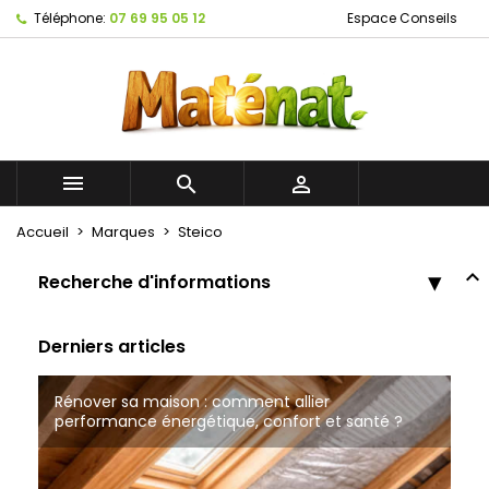
Téléphone:
07 69 95 05 12
Espace Conseils



Accueil
Marques
Steico
Recherche d'informations
Derniers articles
Rénover sa maison : comment allier
Bâtiments Naturels à Tourcoing
Tout savoir sur les cloisons à ossature bois
performance énergétique, confort et santé ?
Matériaux de construction écologique à Roubaix