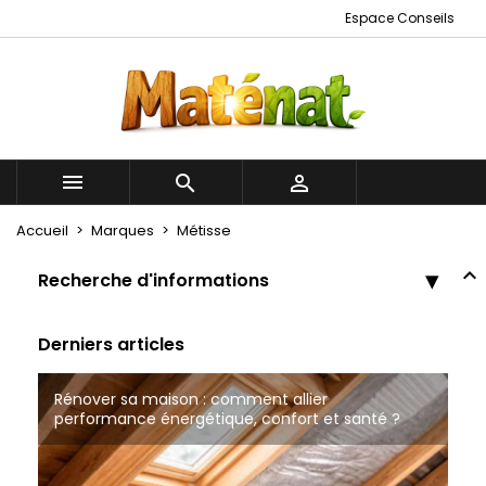
Espace Conseils



Accueil
Marques
Métisse
Recherche d'informations
Derniers articles
Rénover sa maison : comment allier
Bâtiments Naturels à Tourcoing
Tout savoir sur les cloisons à ossature bois
performance énergétique, confort et santé ?
Matériaux de construction écologique à Roubaix