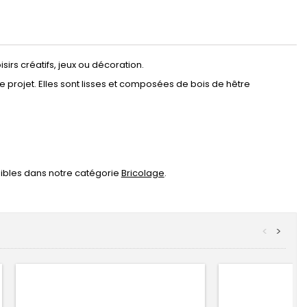
rs créatifs, jeux ou décoration.
e projet. Elles sont lisses et composées de bois de hêtre
nibles dans notre catégorie
Bricolage
.
<
>