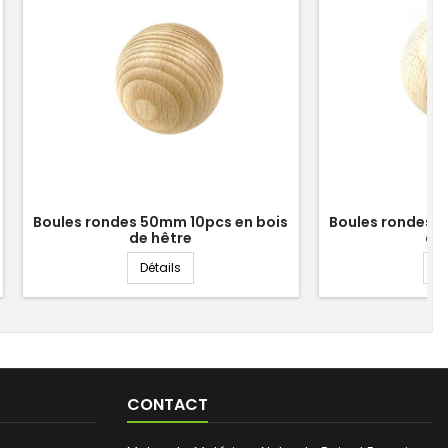
Boules rondes 50mm 10pcs en bois
Boules rondes 
de hêtre
de
m en bois de hêtre 100pcs
Boules rondes 50mm 10pcs en bois de hêtr
Détails
Dé
CONTACT