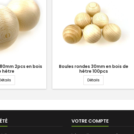
 80mm 2pcs en bois
Boules rondes 30mm en bois de
e hêtre
hêtre 100pcs
Boules rondes 80mm 2pcs en bois de hêtre
Boules rondes 30m
Détails
Détails
ÉTÉ
VOTRE COMPTE