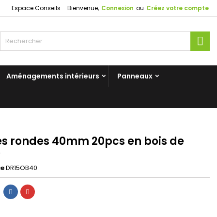
Espace Conseils
Bienvenue,
Connexion
ou
Créez votre compte
Rec
Aménagements intérieurs
Panneaux
es rondes 40mm 20pcs en bois de
e
ce
DR15OB40
Partager
Pinterest