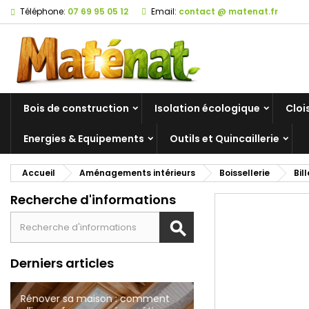
Téléphone:
07 69 95 05 12
Email:
contact @ matenat.fr
Bois de construction
Isolation écologique
Cloi
Energies & Equipements
Outils et Quincaillerie
Accueil
Aménagements intérieurs
Boissellerie
Bil
Recherche d'informations
Derniers articles
Rénover sa maison : comment
Bâtiments Naturels à Tourcoing
Tout savoir sur les cloisons à
Matériaux de construction