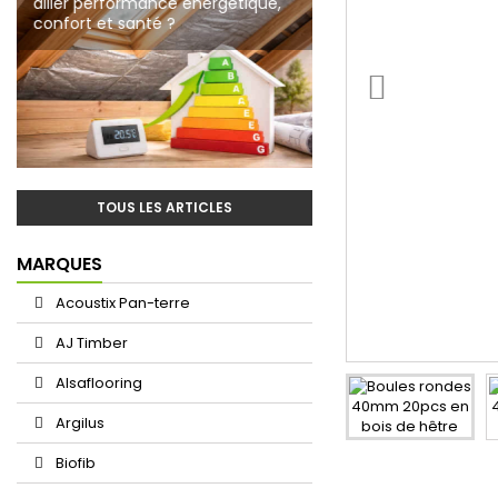
allier performance énergétique,
ossature bois
écologique à Roubaix
confort et santé ?
TOUS LES ARTICLES
MARQUES
Acoustix Pan-terre
AJ Timber
Alsaflooring
Argilus
Biofib